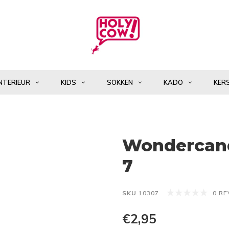
NTERIEUR
KIDS
SOKKEN
KADO
KER
Wondercand
7
SKU
10307
0 R
€2,95