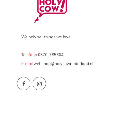
We only sell things we love!
Telefoon
0570-785664
E-mail
webshop@holycownederland.nl