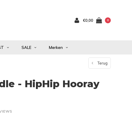
€0,00
0
ST
SALE
Merken
Terug
le - HipHip Hooray
EVIEWS