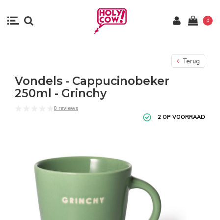
0
Terug
Vondels - Cappucinobeker
250ml - Grinchy
0 reviews
2 OP VOORRAAD