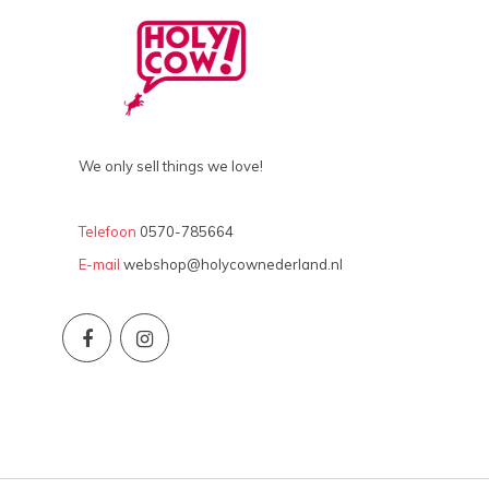
We only sell things we love!
Telefoon
0570-785664
E-mail
webshop@holycownederland.nl