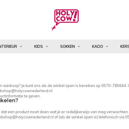
NTERIEUR
KIDS
SOKKEN
KADO
KER
 een aankoop? Je kunt ons als de winkel open is bereiken op 0570-785664. 
bshop@holycownederland.nl
uctinformatie te geven.
ikelen?
in dat een product moet doen wat je er redelijkerwijs van mag verwachten.
bshop@holycownederland.nl
of (als de winkel open is) telefonisch via 