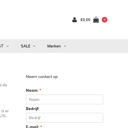
€0,00
0
ST
SALE
Merken
Neem contact op
Is de
Naam:
*
Bedrijf:
 Is er
0570-
E-mail:
*