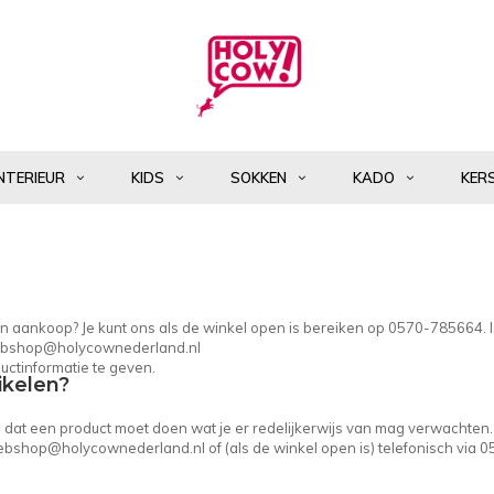
NTERIEUR
KIDS
SOKKEN
KADO
KER
 een aankoop? Je kunt ons als de winkel open is bereiken op 0570-785664. 
bshop@holycownederland.nl
uctinformatie te geven.
ikelen?
in dat een product moet doen wat je er redelijkerwijs van mag verwachten.
bshop@holycownederland.nl
of (als de winkel open is) telefonisch via 