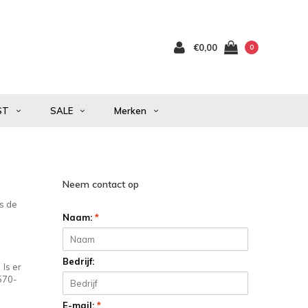
€0,00
0
ST
SALE
Merken
Neem contact op
Is de
Naam:
*
Bedrijf:
 Is er
0570-
E-mail:
*