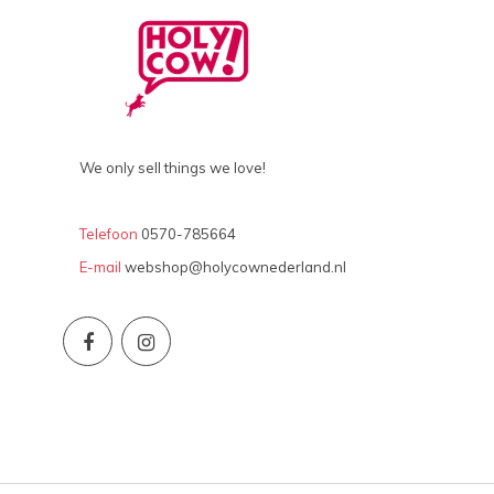
We only sell things we love!
Telefoon
0570-785664
E-mail
webshop@holycownederland.nl