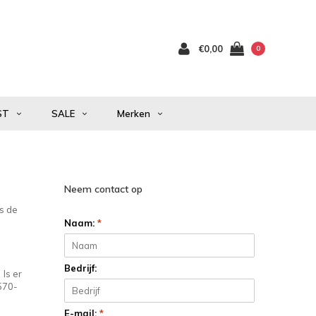
€0,00
0
ST
SALE
Merken
Neem contact op
Is de
Naam:
*
Bedrijf:
 Is er
0570-
E-mail:
*