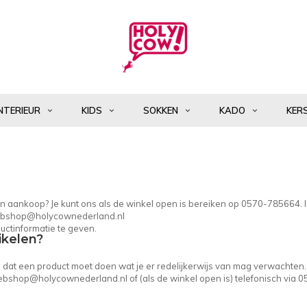
NTERIEUR
KIDS
SOKKEN
KADO
KER
 een aankoop? Je kunt ons als de winkel open is bereiken op 0570-785664. 
bshop@holycownederland.nl
uctinformatie te geven.
ikelen?
in dat een product moet doen wat je er redelijkerwijs van mag verwachten.
bshop@holycownederland.nl
of (als de winkel open is) telefonisch via 