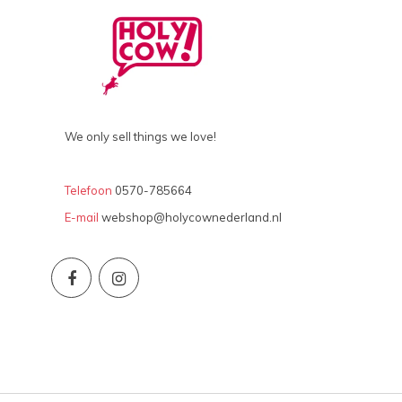
We only sell things we love!
Telefoon
0570-785664
E-mail
webshop@holycownederland.nl