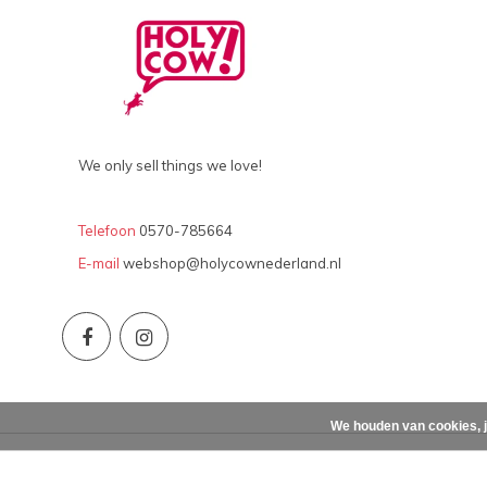
We only sell things we love!
Telefoon
0570-785664
E-mail
webshop@holycownederland.nl
We houden van cookies, j