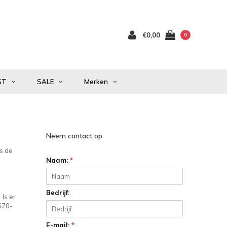
€0,00
0
ST
SALE
Merken
Neem contact op
Is de
Naam:
*
Bedrijf:
 Is er
0570-
E-mail:
*