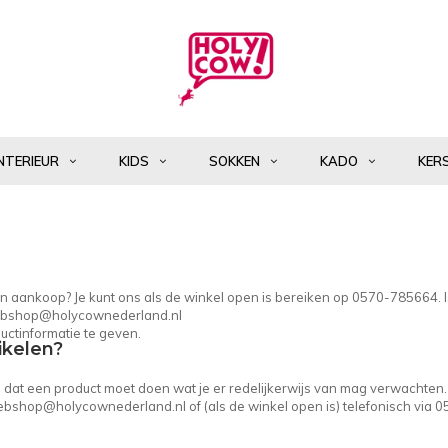
NTERIEUR
KIDS
SOKKEN
KADO
KER
 een aankoop? Je kunt ons als de winkel open is bereiken op 0570-785664. 
bshop@holycownederland.nl
uctinformatie te geven.
ikelen?
in dat een product moet doen wat je er redelijkerwijs van mag verwachten.
bshop@holycownederland.nl
of (als de winkel open is) telefonisch via 