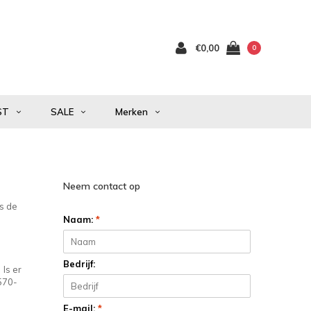
€0,00
0
ST
SALE
Merken
Neem contact op
Is de
Naam:
*
Bedrijf:
 Is er
0570-
E-mail:
*