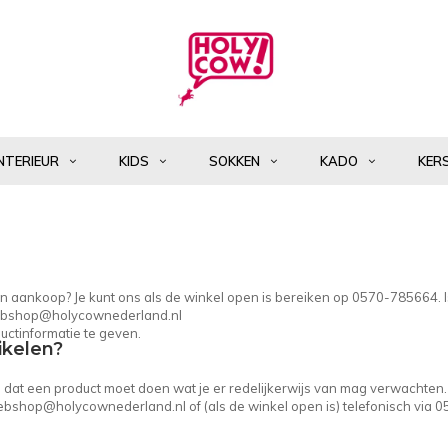
NTERIEUR
KIDS
SOKKEN
KADO
KER
 een aankoop? Je kunt ons als de winkel open is bereiken op 0570-785664. 
bshop@holycownederland.nl
uctinformatie te geven.
ikelen?
in dat een product moet doen wat je er redelijkerwijs van mag verwachten.
bshop@holycownederland.nl
of (als de winkel open is) telefonisch via 