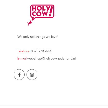
We only sell things we love!
Telefoon
0570-785664
E-mail
webshop@holycownederland.nl