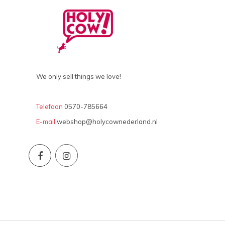
We only sell things we love!
Telefoon
0570-785664
E-mail
webshop@holycownederland.nl