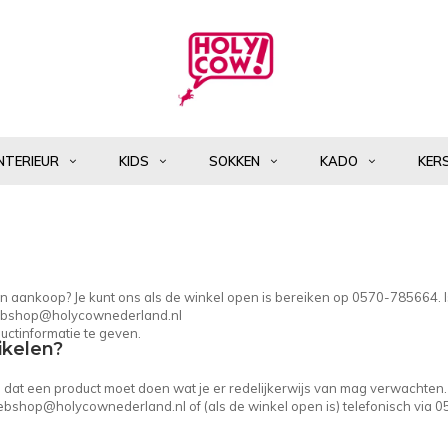
NTERIEUR
KIDS
SOKKEN
KADO
KER
 een aankoop? Je kunt ons als de winkel open is bereiken op 0570-785664. 
bshop@holycownederland.nl
uctinformatie te geven.
ikelen?
in dat een product moet doen wat je er redelijkerwijs van mag verwachten.
bshop@holycownederland.nl
of (als de winkel open is) telefonisch via 