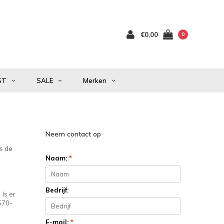
€0,00
0
ST
SALE
Merken
Neem contact op
Is de
Naam:
*
Bedrijf:
 Is er
0570-
E-mail:
*