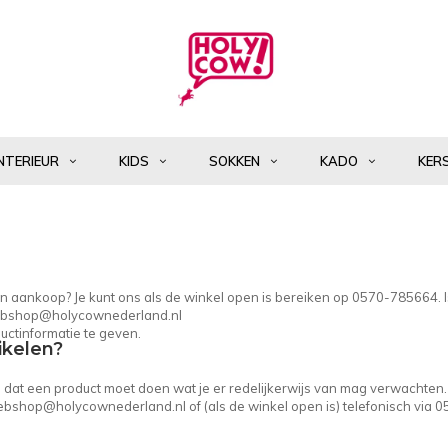
NTERIEUR
KIDS
SOKKEN
KADO
KER
 een aankoop? Je kunt ons als de winkel open is bereiken op 0570-785664. 
bshop@holycownederland.nl
uctinformatie te geven.
ikelen?
in dat een product moet doen wat je er redelijkerwijs van mag verwachten.
bshop@holycownederland.nl
of (als de winkel open is) telefonisch via 