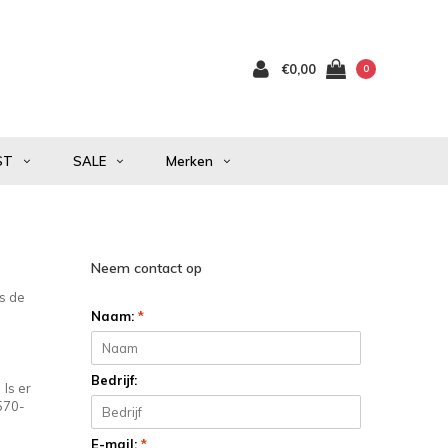
€0,00
0
ST
SALE
Merken
Neem contact op
Is de
Naam:
*
Bedrijf:
 Is er
0570-
E-mail:
*