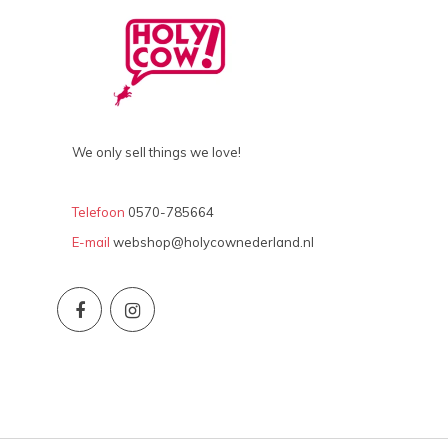
We only sell things we love!
Telefoon
0570-785664
E-mail
webshop@holycownederland.nl