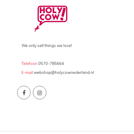
We only sell things we love!
Telefoon
0570-785664
E-mail
webshop@holycownederland.nl