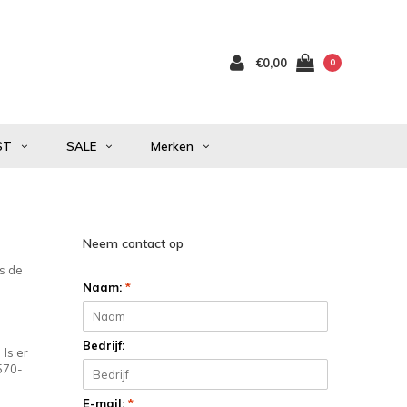
€0,00
0
ST
SALE
Merken
Neem contact op
Is de
Naam:
*
Bedrijf:
 Is er
0570-
E-mail:
*